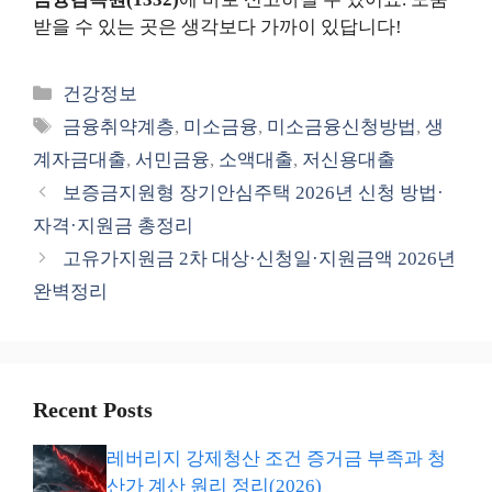
받을 수 있는 곳은 생각보다 가까이 있답니다!
카
건강정보
테
태
금융취약계층
,
미소금융
,
미소금융신청방법
,
생
고
그
계자금대출
,
서민금융
,
소액대출
,
저신용대출
리
보증금지원형 장기안심주택 2026년 신청 방법·
자격·지원금 총정리
고유가지원금 2차 대상·신청일·지원금액 2026년
완벽정리
Recent Posts
레버리지 강제청산 조건 증거금 부족과 청
산가 계산 원리 정리(2026)