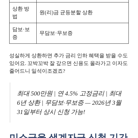
상환 방
원(리)금 균등분할 상환
법
담보·보
무담보·무보증
증
성실하게 상환하면 추가 금리 인하 혜택을 받을 수도
있어요. 꼬박꼬박 잘 갚으면 신용도 올라가고 이자도
줄어드니 일석이조겠죠?
최대 500만원 | 연 4.5% 고정금리 | 최대
6년 상환 | 무담보·무보증 — 2026년 3월
31일부터 상시 신청 가능!
미소금융 생계자금 신청 기간