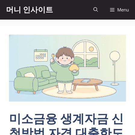
컨
머니 인사이트
Menu
텐
츠
로
건
너
뛰
기
미소금융 생계자금 신
청방법 자격 대출한도