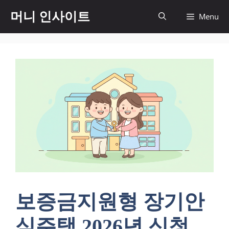
컨
머니 인사이트
Menu
텐
츠
로
건
너
뛰
기
보증금지원형 장기안
심주택 2026년 신청