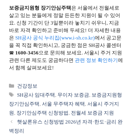
보증금지원형 장기안심주택
은 서울에서 전월세로
살고 있는 분들에게 정말 든든한 지원이 될 수 있어
요. 신청 기간이 단 3일뿐이라 놓치기 쉬우니, 지금
바로 자격 확인하고 준비해 두세요! 더 자세한 내용
은
SH공사 공식 누리집(www.i-sh.co.kr)
에서 공고문
을 꼭 직접 확인하시고, 궁금한 점은 SH공사 콜센터
☎
1600-3456
으로 문의해 보세요. 서울시 주거 지원
관련 다른 제도도 궁금하다면
관련 정보 확인하기
에
서 함께 살펴보세요!
카
건강정보
테
태
SH공사 임대주택
,
무이자 보증금
,
보증금지원형
고
그
장기안심주택
,
서울 무주택자 혜택
,
서울시 주거지
리
원
,
장기안심주택 신청방법
,
전월세 보증금 지원
햇살론유스 신청방법 2026년 자격·한도·금리 완
벽정리