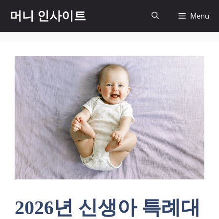
컨
머니 인사이트
Menu
텐
츠
로
건
너
뛰
기
2026년 신생아 특례대