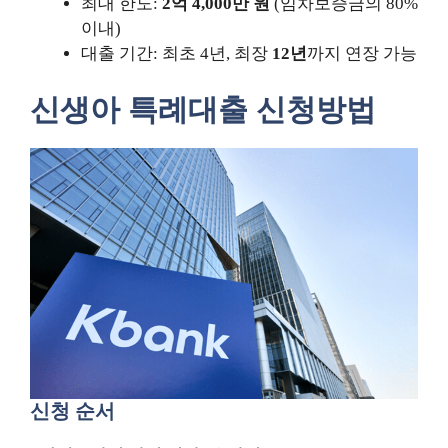
최대 한도:
2억 4,000만 원
(임차보증금의 80%
이내)
대출 기간: 최초 4년, 최장
12년
까지 연장 가능
신생아 특례대출 신청방법
신청 순서