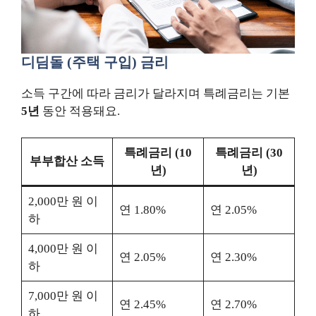
디딤돌 (주택 구입) 금리
소득 구간에 따라 금리가 달라지며 특례금리는 기본
5년
동안 적용돼요.
특례금리 (10
특례금리 (30
부부합산 소득
년)
년)
2,000만 원 이
연 1.80%
연 2.05%
하
4,000만 원 이
연 2.05%
연 2.30%
하
7,000만 원 이
연 2.45%
연 2.70%
하