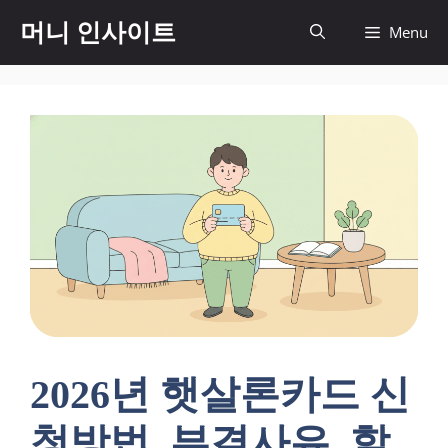
컨
머니 인사이트
Menu
텐
츠
로
건
너
뛰
기
2026년 햇살론카드 신
청방법, 부결사유, 할