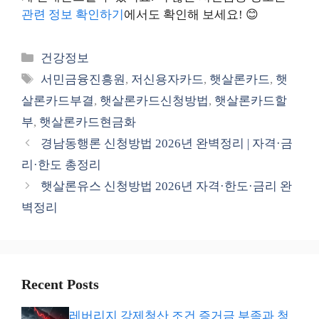
관련 정보 확인하기
에서도 확인해 보세요! 😊
카
건강정보
테
태
서민금융진흥원
,
저신용자카드
,
햇살론카드
,
햇
고
그
살론카드부결
,
햇살론카드신청방법
,
햇살론카드할
리
부
,
햇살론카드현금화
경남동행론 신청방법 2026년 완벽정리 | 자격·금
리·한도 총정리
햇살론유스 신청방법 2026년 자격·한도·금리 완
벽정리
Recent Posts
레버리지 강제청산 조건 증거금 부족과 청