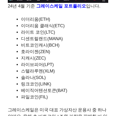
24년 4월 기준
그레이스케일 포트폴리오
입니다.
이더리움(ETH)
이더리움 클래식(ETC)
라이트 코인(LTC)
디센트럴랜드(MANA)
비트코인캐시(BCH)
호라이젠(ZEN)
지캐시(ZEC)
라이브피어(LPT)
스텔라루멘(XLM)
솔라나(SOL)
링크코인(LINK)
베이직어텐션토큰(BAT)
파일코인(FIL)
그레이스케일은 미국 대표 가상자산 운용사 중 하나