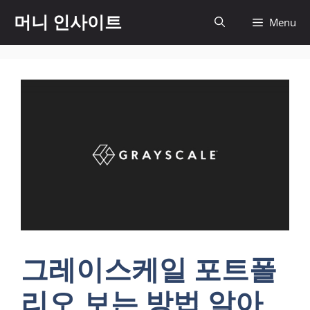
컨
머니 인사이트
Menu
텐
츠
로
건
너
뛰
기
그레이스케일 포트폴
리오 보는 방법 알아