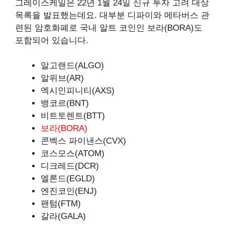
그레이스케일은 22년 1월 24일 신규 투자 고려 대상
목록을 발표했는데요. 대부분 디파이와 메타버스 관
련된 암호화폐로 국내 알트 코인인 보라(BORA)도
포함되어 있습니다.
알고랜드(ALGO)
알위브(AR)
엑시인피니티(AXS)
뱅코르(BNT)
비트토렌트(BTT)
보라(BORA)
콘벡스 파이낸스(CVX)
코스모스(ATOM)
디크레드(DCR)
엘론드(EGLD)
엔진코인(ENJ)
팬텀(FTM)
갈라(GALA)