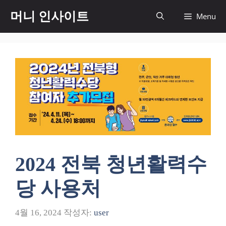
컨
머니 인사이트
Menu
텐
츠
로
건
너
뛰
기
2024 전북 청년활력수
당 사용처
4월 16, 2024
작성자:
user