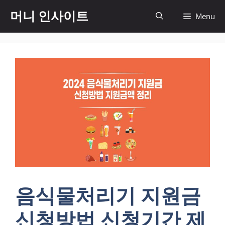
컨
머니 인사이트
Menu
텐
츠
로
건
너
뛰
기
음식물처리기 지원금
신청방법 신청기간 제