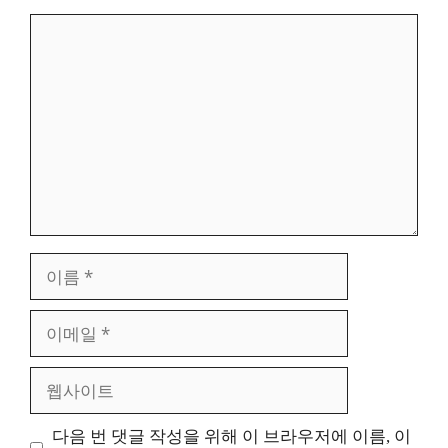
댓
글
이
름
이
메
일
웹
사
이
다음 번 댓글 작성을 위해 이 브라우저에 이름, 이