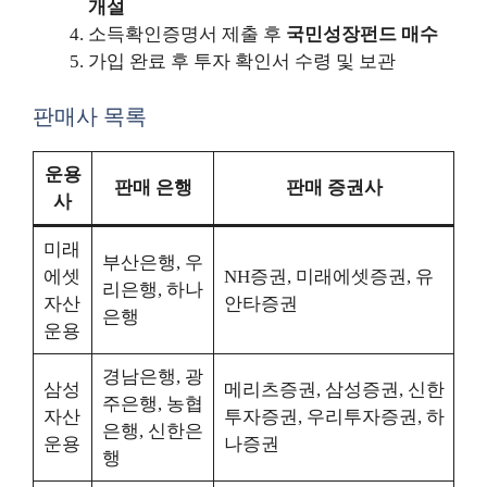
개설
소득확인증명서 제출 후
국민성장펀드 매수
가입 완료 후 투자 확인서 수령 및 보관
판매사 목록
운용
판매 은행
판매 증권사
사
미래
부산은행, 우
에셋
NH증권, 미래에셋증권, 유
리은행, 하나
자산
안타증권
은행
운용
경남은행, 광
삼성
메리츠증권, 삼성증권, 신한
주은행, 농협
자산
투자증권, 우리투자증권, 하
은행, 신한은
운용
나증권
행