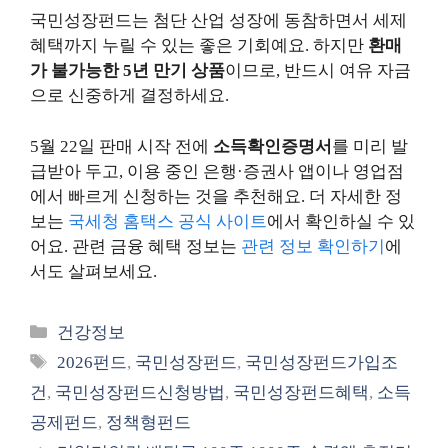
국민성장펀드는 첨단 산업 성장에 동참하면서 세제
혜택까지 누릴 수 있는 좋은 기회예요. 하지만
환매
가 불가능한 5년 만기 상품
이므로, 반드시 여유 자금
으로 신중하게 결정하세요.
5월 22일 판매 시작 전에
소득확인증명서
를 미리 발
급받아 두고, 이용 중인 은행·증권사 앱이나 영업점
에서 빠르게 신청하는 것을 추천해요. 더 자세한 정
보는
국세청 홈택스 공식 사이트
에서 확인하실 수 있
어요. 관련 금융 혜택 정보는
관련 정보 확인하기
에
서도 살펴보세요.
카
건강정보
테
태
2026펀드
,
국민성장펀드
,
국민성장펀드가입조
고
그
건
,
국민성장펀드신청방법
,
국민성장펀드혜택
,
소득
리
공제펀드
,
정책형펀드