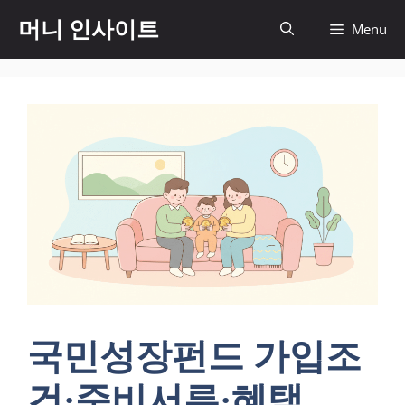
컨
머니 인사이트
Menu
텐
츠
로
건
너
뛰
기
국민성장펀드 가입조
건·준비서류·혜택