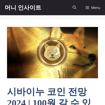
컨
머니 인사이트
Menu
텐
츠
로
건
너
뛰
기
시바이누 코인 전망
2024 | 100원 갈 수 있