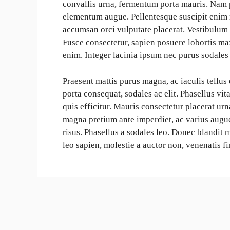
convallis urna, fermentum porta mauris. Nam pe
elementum augue. Pellentesque suscipit enim
accumsan orci vulputate placerat. Vestibulum n
Fusce consectetur, sapien posuere lobortis max
enim. Integer lacinia ipsum nec purus sodales 
Praesent mattis purus magna, ac iaculis tellu
porta consequat, sodales ac elit. Phasellus vit
quis efficitur. Mauris consectetur placerat ur
magna pretium ante imperdiet, ac varius augue
risus. Phasellus a sodales leo. Donec blandit 
leo sapien, molestie a auctor non, venenatis f