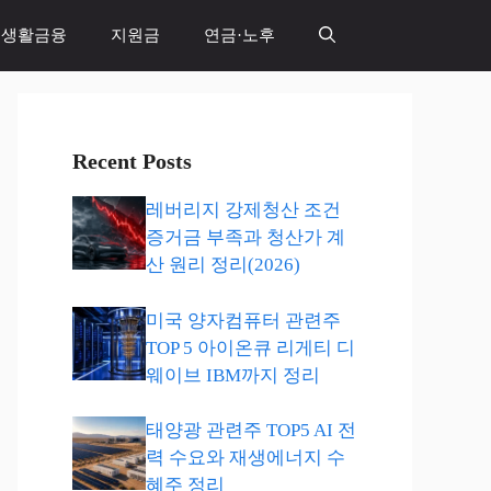
생활금융
지원금
연금·노후
Recent Posts
레버리지 강제청산 조건
증거금 부족과 청산가 계
산 원리 정리(2026)
미국 양자컴퓨터 관련주
TOP 5 아이온큐 리게티 디
웨이브 IBM까지 정리
태양광 관련주 TOP5 AI 전
력 수요와 재생에너지 수
혜주 정리