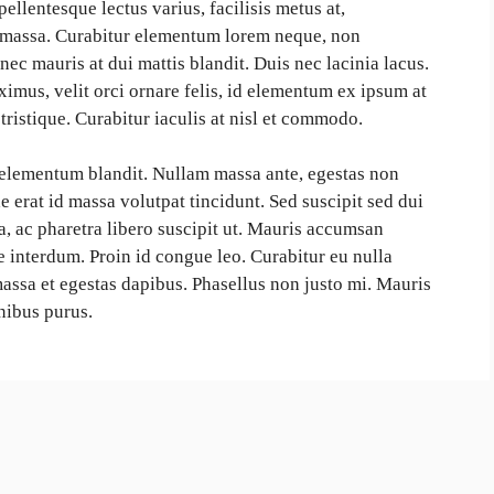
llentesque lectus varius, facilisis metus at,
 massa. Curabitur elementum lorem neque, non
ec mauris at dui mattis blandit. Duis nec lacinia lacus.
imus, velit orci ornare felis, id elementum ex ipsum at
tristique. Curabitur iaculis at nisl et commodo.
s elementum blandit. Nullam massa ante, egestas non
ae erat id massa volutpat tincidunt. Sed suscipit sed dui
na, ac pharetra libero suscipit ut. Mauris accumsan
 interdum. Proin id congue leo. Curabitur eu nulla
massa et egestas dapibus. Phasellus non justo mi. Mauris
inibus purus.