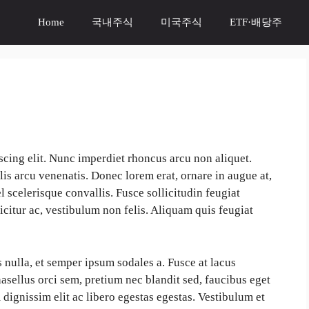
Home
국내주식
미국주식
ETF·배당주
scing elit. Nunc imperdiet rhoncus arcu non aliquet.
lis arcu venenatis. Donec lorem erat, ornare in augue at,
 scelerisque convallis. Fusce sollicitudin feugiat
citur ac, vestibulum non felis. Aliquam quis feugiat
s nulla, et semper ipsum sodales a. Fusce at lacus
hasellus orci sem, pretium nec blandit sed, faucibus eget
dignissim elit ac libero egestas egestas. Vestibulum et