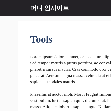
컨
머니 인사이트
텐
츠
로
건
너
Tools
뛰
기
Lorem ipsum dolor sit amet, consectetur adipi
Sed tempor mauris a purus porttitor, ac conval
pharetra cursus mauris. Cras commodo orci vel
placerat. Aenean magna massa, vehicula at effi
sapien, eu sodales mauris.
Phasellus at auctor nibh. Morbi feugiat finibu
vestibulum, luctus sapien quis, dictum erat. P
massa. Aliquam lobortis sapien augue. Nullam 